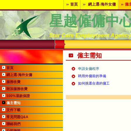
首頁
網上選-海外女傭
僱
星越僱傭中
Star Care Employment Agenc
僱主需知
首頁
申請女傭程序
網上選-海外女傭
聘用外傭前的準備
服務收費
如何挑選合適的傭工
附加服務收費
100%退款保證
僱主需知
文件下載
常見問題Q&A
聯絡我們