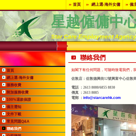
首頁
網上選-海外女傭
僱
星越僱傭中
Star Care Employment Agenc
聯絡我們
如閣下有任何問題，可隨時致電我們，
首頁
網上選-海外女傭
佐敦
店：佐敦德興街12號興富中心佐敦商場
服務收費
電話 ：2613 8080/6855 8830
附加服務收費
傳真 ：2613 8085
電郵 ：
info@starcarehk.com
100%退款保證
僱主需知
文件下載
常見問題Q&A
聯絡我們